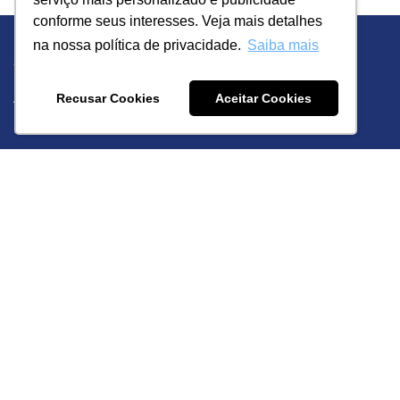
conforme seus interesses. Veja mais detalhes
na nossa política de privacidade.
Saiba mais
A TECNOART
A empresa
Recusar Cookies
Aceitar Cookies
Pontos de venda
Nossa História
EMPREENDIMENTOS
Lançamento
Em obra
Pronto para morar
HOME
PORTFÓLIO
BLOG