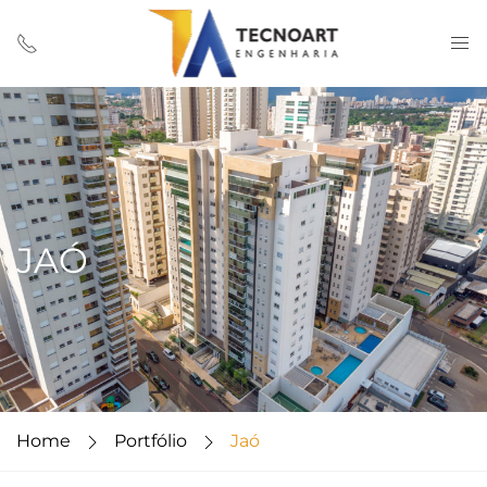
JAÓ
Home
Portfólio
Jaó