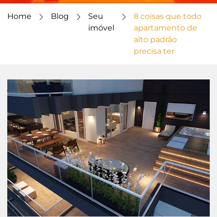
Home
Blog
Seu
8 coisas que todo
imóvel
apartamento de
alto padrão
precisa ter