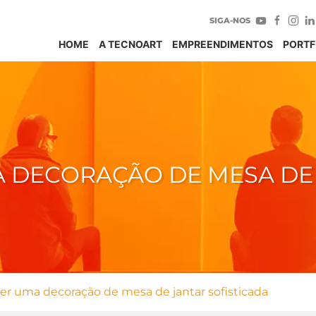
SIGA-NOS
HOME
A TECNOART
EMPREENDIMENTOS
PORTF
A DECORAÇÃO DE MESA DE
 ter uma decoração de mesa de jantar sofisticada