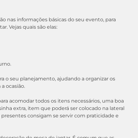
ção nas informações básicas do seu evento, para
r. Vejas quais são elas:
urno.
ra o seu planejamento, ajudando a organizar os
 a ocasião.
 para acomodar todos os itens necessários, uma boa
nha extra, item que poderá ser colocado na lateral
s presentes consigam se servir com praticidade e
a decoração de mesa de jantar. É comum que as