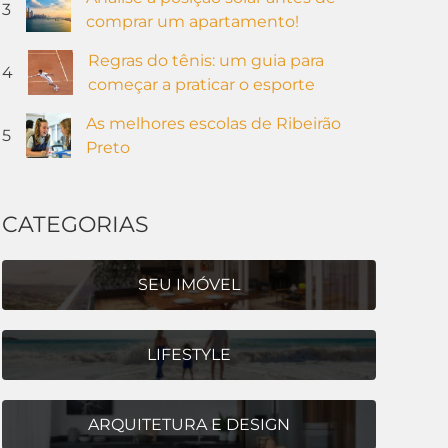
3
comprar um apartamento!
Regras do tênis: um guia para
4
começar a praticar o esporte
As melhores escolas de Ribeirão
5
Preto
CATEGORIAS
SEU IMÓVEL
LIFESTYLE
ARQUITETURA E DESIGN