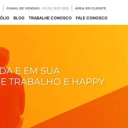
CANAL DE VENDAS
+55 (16) 3632-0835
ÁREA DO CLIENTE
ÓLIO
BLOG
TRABALHE CONOSCO
FALE CONOSCO
DA E EM SUA
E TRABALHO E HAPPY