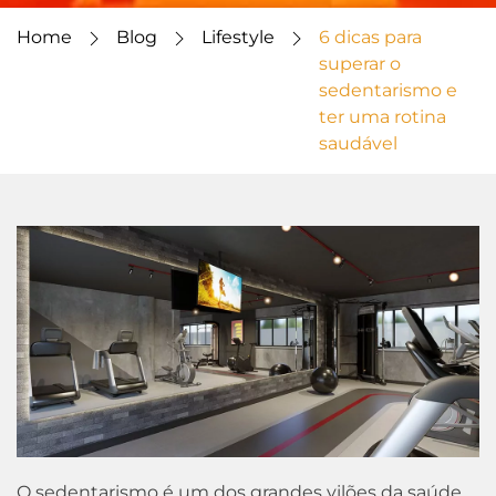
Home
Blog
Lifestyle
6 dicas para
superar o
sedentarismo e
ter uma rotina
saudável
O sedentarismo é um dos grandes vilões da saúde