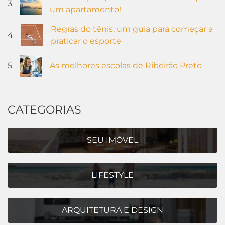
3
um apartamento!
Regras do tênis: um guia para começar a
4
praticar o esporte
5
As melhores escolas de Ribeirão Preto
CATEGORIAS
SEU IMÓVEL
LIFESTYLE
ARQUITETURA E DESIGN