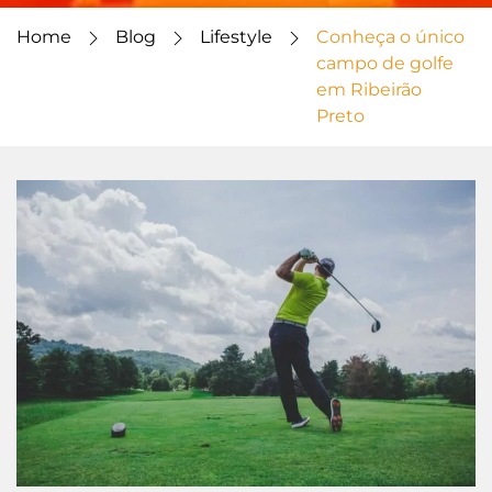
Home
Blog
Lifestyle
Conheça o único
campo de golfe
em Ribeirão
Preto