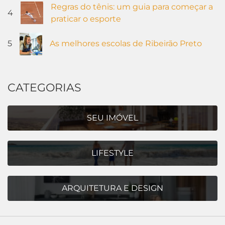
Regras do tênis: um guia para começar a
4
praticar o esporte
5
As melhores escolas de Ribeirão Preto
CATEGORIAS
SEU IMÓVEL
LIFESTYLE
ARQUITETURA E DESIGN