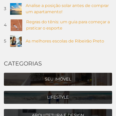
Analise a posição solar antes de comprar
3
um apartamento!
Regras do tênis: um guia para começar a
4
praticar o esporte
5
As melhores escolas de Ribeirão Preto
CATEGORIAS
SEU IMÓVEL
LIFESTYLE
ARQUITETURA E DESIGN