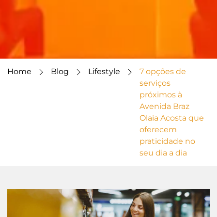
Home
Blog
Lifestyle
7 opções de
serviços
próximos à
Avenida Braz
Olaia Acosta que
oferecem
praticidade no
seu dia a dia