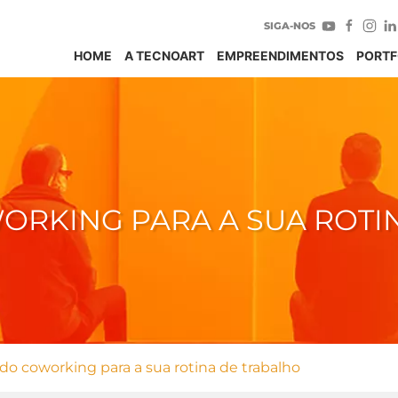
SIGA-NOS
HOME
A TECNOART
EMPREENDIMENTOS
PORTF
ORKING PARA A SUA ROTI
do coworking para a sua rotina de trabalho