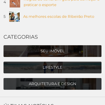
4
praticar o esporte
5
As melhores escolas de Ribeirão Preto
CATEGORIAS
SEU IMÓVEL
LIFESTYLE
ARQUITETURA E DESIGN