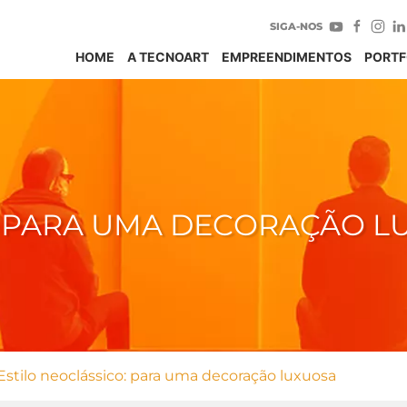
SIGA-NOS
HOME
A TECNOART
EMPREENDIMENTOS
PORTF
: PARA UMA DECORAÇÃO L
Estilo neoclássico: para uma decoração luxuosa