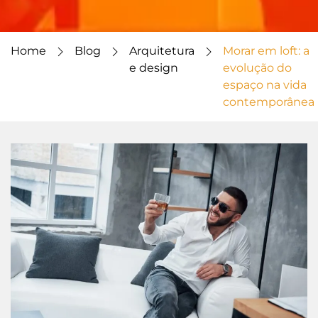
Home
Blog
Arquitetura
Morar em loft: a
e design
evolução do
espaço na vida
contemporânea