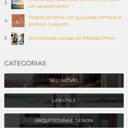
3
um apartamento!
Regras do tênis: um guia para começar a
4
praticar o esporte
5
As melhores escolas de Ribeirão Preto
CATEGORIAS
SEU IMÓVEL
LIFESTYLE
ARQUITETURA E DESIGN