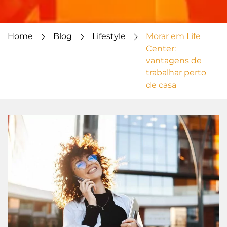
Home
Blog
Lifestyle
Morar em Life
Center:
vantagens de
trabalhar perto
de casa