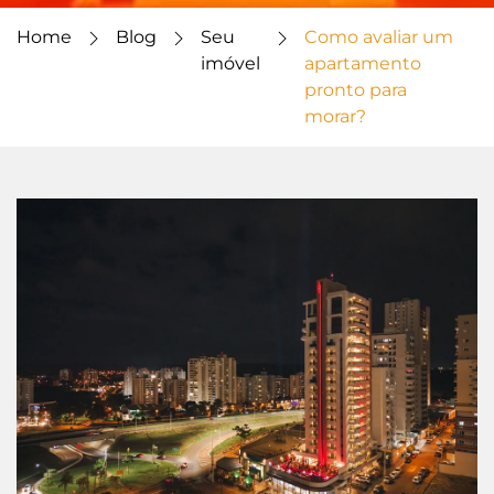
Home
Blog
Seu
Como avaliar um
imóvel
apartamento
pronto para
morar?