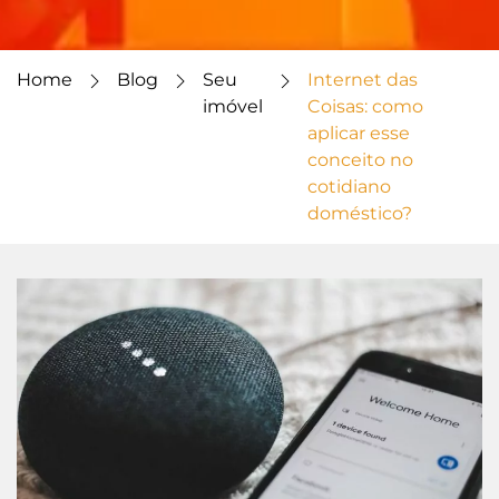
Home
Blog
Seu
Internet das
imóvel
Coisas: como
aplicar esse
conceito no
cotidiano
doméstico?