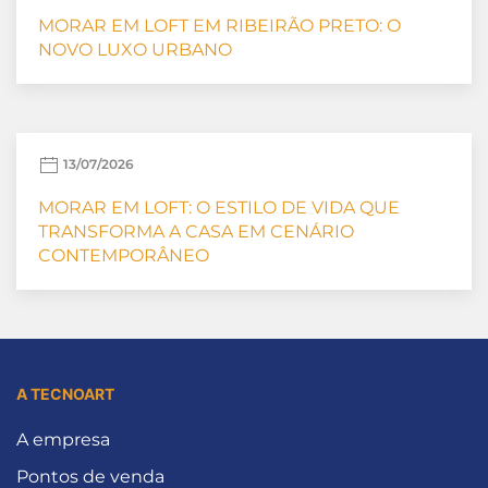
MORAR EM LOFT EM RIBEIRÃO PRETO: O
NOVO LUXO URBANO
13/07/2026
MORAR EM LOFT: O ESTILO DE VIDA QUE
TRANSFORMA A CASA EM CENÁRIO
CONTEMPORÂNEO
A TECNOART
A empresa
Pontos de venda